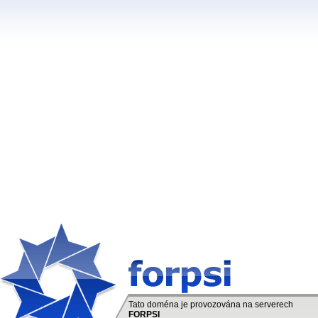
Tato doména je provozována na serverech
FORPSI