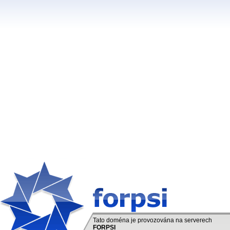
Tato doména je provozována na serverech
FORPSI