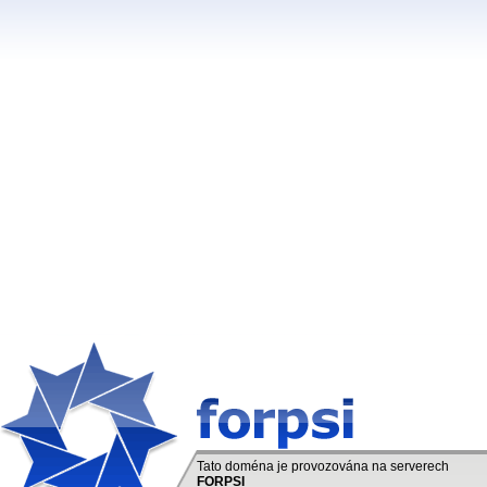
Tato doména je provozována na serverech
FORPSI